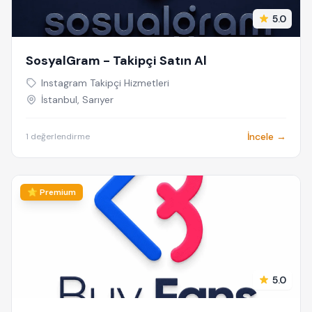
5.0
SosyalGram - Takipçi Satın Al
Instagram Takipçi Hizmetleri
İstanbul, Sarıyer
İncele →
1 değerlendirme
⭐ Premium
5.0