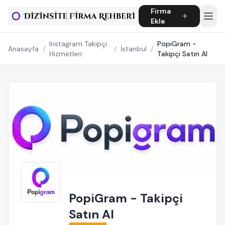
Firma
Ekle
Instagram Takipçi
PopiGram -
Anasayfa
/
/
İstanbul
/
Hizmetleri
Takipçi Satın Al
PopiGram - Takipçi
Satın Al