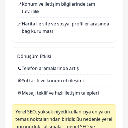
📍
Konum ve iletişim bilgilerinde tam
tutarlılık
🔗
Harita ile site ve sosyal profiller arasında
bağ kurulması
Dönüşüm Etkisi
📞
Telefon aramalarında artış
🧭
Yol tarifi ve konum etkileşimi
💬
Mesaj, teklif ve hızlı iletişim talepleri
Yerel SEO, yüksek niyetli kullanıcıya en yakın
temas noktalarından biridir. Bu nedenle yerel
görünürlük çalışmaları, genel SEO ve