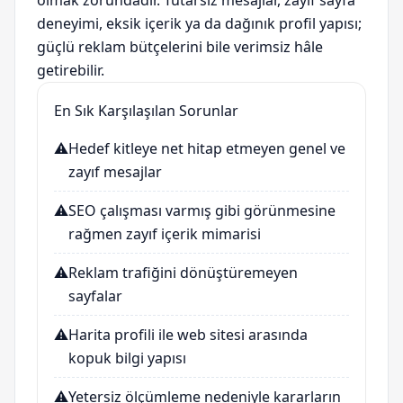
olmak zorundadır. Tutarsız mesajlar, zayıf sayfa
deneyimi, eksik içerik ya da dağınık profil yapısı;
güçlü reklam bütçelerini bile verimsiz hâle
getirebilir.
En Sık Karşılaşılan Sorunlar
⚠️
Hedef kitleye net hitap etmeyen genel ve
zayıf mesajlar
⚠️
SEO çalışması varmış gibi görünmesine
rağmen zayıf içerik mimarisi
⚠️
Reklam trafiğini dönüştüremeyen
sayfalar
⚠️
Harita profili ile web sitesi arasında
kopuk bilgi yapısı
⚠️
Yetersiz ölçümleme nedeniyle kararların