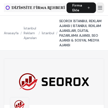
Firma
Ekle
SEOROX İSTANBUL REKLAM
AJANSI | İSTANBUL REKLAM
İstanbul
AJANSLARI, DİJİTAL
Anasayfa
/
Reklam
/
İstanbul
/
PAZARLAMA AJANSI, SEO
Ajansları
AJANSI & SOSYAL MEDYA
AJANSI