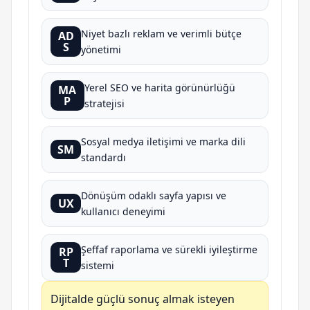
Niyet bazlı reklam ve verimli bütçe
AD
S
yönetimi
Yerel SEO ve harita görünürlüğü
MA
P
stratejisi
Sosyal medya iletişimi ve marka dili
SM
standardı
Dönüşüm odaklı sayfa yapısı ve
UX
kullanıcı deneyimi
Şeffaf raporlama ve sürekli iyileştirme
RP
T
sistemi
Dijitalde güçlü sonuç almak isteyen