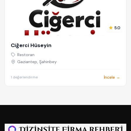
5.0
Ciğerci Hüseyin
Restoran
Gaziantep, Şahinbey
İncele →
1 değerlendirme