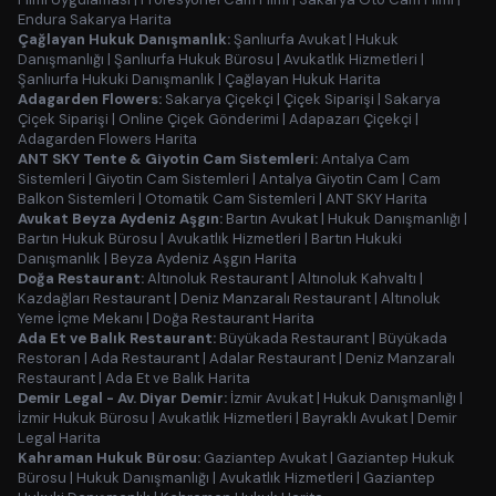
Endura Sakarya Harita
Çağlayan Hukuk Danışmanlık:
Şanlıurfa Avukat
|
Hukuk
Danışmanlığı
|
Şanlıurfa Hukuk Bürosu
|
Avukatlık Hizmetleri
|
Şanlıurfa Hukuki Danışmanlık
|
Çağlayan Hukuk Harita
Adagarden Flowers:
Sakarya Çiçekçi
|
Çiçek Siparişi
|
Sakarya
Çiçek Siparişi
|
Online Çiçek Gönderimi
|
Adapazarı Çiçekçi
|
Adagarden Flowers Harita
ANT SKY Tente & Giyotin Cam Sistemleri:
Antalya Cam
Sistemleri
|
Giyotin Cam Sistemleri
|
Antalya Giyotin Cam
|
Cam
Balkon Sistemleri
|
Otomatik Cam Sistemleri
|
ANT SKY Harita
Avukat Beyza Aydeniz Aşgın:
Bartın Avukat
|
Hukuk Danışmanlığı
|
Bartın Hukuk Bürosu
|
Avukatlık Hizmetleri
|
Bartın Hukuki
Danışmanlık
|
Beyza Aydeniz Aşgın Harita
Doğa Restaurant:
Altınoluk Restaurant
|
Altınoluk Kahvaltı
|
Kazdağları Restaurant
|
Deniz Manzaralı Restaurant
|
Altınoluk
Yeme İçme Mekanı
|
Doğa Restaurant Harita
Ada Et ve Balık Restaurant:
Büyükada Restaurant
|
Büyükada
Restoran
|
Ada Restaurant
|
Adalar Restaurant
|
Deniz Manzaralı
Restaurant
|
Ada Et ve Balık Harita
Demir Legal - Av. Diyar Demir:
İzmir Avukat
|
Hukuk Danışmanlığı
|
İzmir Hukuk Bürosu
|
Avukatlık Hizmetleri
|
Bayraklı Avukat
|
Demir
Legal Harita
Kahraman Hukuk Bürosu:
Gaziantep Avukat
|
Gaziantep Hukuk
Bürosu
|
Hukuk Danışmanlığı
|
Avukatlık Hizmetleri
|
Gaziantep