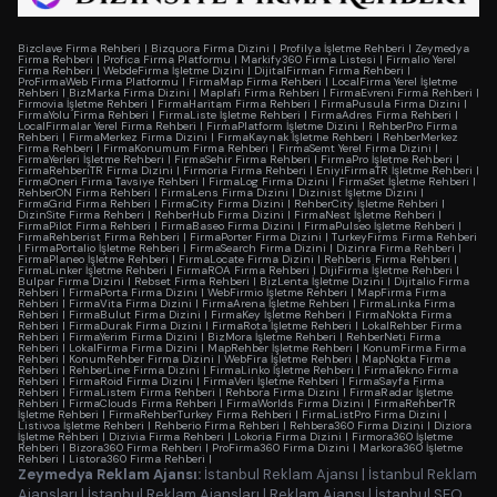
Bizclave Firma Rehberi
|
Bizquora Firma Dizini
|
Profilya İşletme Rehberi
|
Zeymedya
Firma Rehberi
|
Profica Firma Platformu
|
Markify360 Firma Listesi
|
Firmalio Yerel
Firma Rehberi
|
WebdeFirma İşletme Dizini
|
DijitalFirman Firma Rehberi
|
ProFirmaWeb Firma Platformu
|
FirmaMap Firma Rehberi
|
LocalFirma Yerel İşletme
Rehberi
|
BizMarka Firma Dizini
|
Maplafi Firma Rehberi
|
FirmaEvreni Firma Rehberi
|
Firmovia İşletme Rehberi
|
FirmaHaritam Firma Rehberi
|
FirmaPusula Firma Dizini
|
FirmaYolu Firma Rehberi
|
FirmaListe İşletme Rehberi
|
FirmaAdres Firma Rehberi
|
LocalFirmalar Yerel Firma Rehberi
|
FirmaPlatform İşletme Dizini
|
RehberPro Firma
Rehberi
|
FirmaMerkez Firma Dizini
|
FirmaKaynak İşletme Rehberi
|
RehberMerkez
Firma Rehberi
|
FirmaKonumum Firma Rehberi
|
FirmaSemt Yerel Firma Dizini
|
FirmaYerleri İşletme Rehberi
|
FirmaSehir Firma Rehberi
|
FirmaPro İşletme Rehberi
|
FirmaRehberiTR Firma Dizini
|
Firmoria Firma Rehberi
|
EniyiFirmaTR İşletme Rehberi
|
FirmaOneri Firma Tavsiye Rehberi
|
FirmaLog Firma Dizini
|
FirmaSet İşletme Rehberi
|
RehberON Firma Rehberi
|
FirmaLens Firma Dizini
|
Dizinist İşletme Dizini
|
FirmaGrid Firma Rehberi
|
FirmaCity Firma Dizini
|
RehberCity İşletme Rehberi
|
DizinSite Firma Rehberi
|
RehberHub Firma Dizini
|
FirmaNest İşletme Rehberi
|
FirmaPilot Firma Rehberi
|
FirmaBaseo Firma Dizini
|
FirmaPulseo İşletme Rehberi
|
FirmaRehberist Firma Rehberi
|
FirmaPorter Firma Dizini
|
TurkeyFirms Firma Rehberi
|
FirmaPortalio İşletme Rehberi
|
FirmaSearch Firma Dizini
|
Dizinra Firma Rehberi
|
FirmaPlaneo İşletme Rehberi
|
FirmaLocate Firma Dizini
|
Rehberis Firma Rehberi
|
FirmaLinker İşletme Rehberi
|
FirmaROA Firma Rehberi
|
DijiFirma İşletme Rehberi
|
Bulpar Firma Dizini
|
Rebset Firma Rehberi
|
BizLenta İşletme Dizini
|
Dijitalio Firma
Rehberi
|
FirmaPorta Firma Dizini
|
WebFirmio İşletme Rehberi
|
MapFirma Firma
Rehberi
|
FirmaVita Firma Dizini
|
FirmaArena İşletme Rehberi
|
FirmaLinka Firma
Rehberi
|
FirmaBulut Firma Dizini
|
FirmaKey İşletme Rehberi
|
FirmaNokta Firma
Rehberi
|
FirmaDurak Firma Dizini
|
FirmaRota İşletme Rehberi
|
LokalRehber Firma
Rehberi
|
FirmaYerim Firma Dizini
|
BizMora İşletme Rehberi
|
RehberNeti Firma
Rehberi
|
LokalFirma Firma Dizini
|
MapRehber İşletme Rehberi
|
KonumFirma Firma
Rehberi
|
KonumRehber Firma Dizini
|
WebFira İşletme Rehberi
|
MapNokta Firma
Rehberi
|
RehberLine Firma Dizini
|
FirmaLinko İşletme Rehberi
|
FirmaTekno Firma
Rehberi
|
FirmaRoid Firma Dizini
|
FirmaVeri İşletme Rehberi
|
FirmaSayfa Firma
Rehberi
|
FirmaListem Firma Rehberi
|
Rehbora Firma Dizini
|
FirmaRadar İşletme
Rehberi
|
FirmaClouds Firma Rehberi
|
FirmaWorlds Firma Dizini
|
FirmaRehberTR
İşletme Rehberi
|
FirmaRehberTurkey Firma Rehberi
|
FirmaListPro Firma Dizini
|
Listivoa İşletme Rehberi
|
Rehberio Firma Rehberi
|
Rehbera360 Firma Dizini
|
Diziora
İşletme Rehberi
|
Dizivia Firma Rehberi
|
Lokoria Firma Dizini
|
Firmora360 İşletme
Rehberi
|
Bizora360 Firma Rehberi
|
ProFirma360 Firma Dizini
|
Markora360 İşletme
Rehberi
|
Listora360 Firma Rehberi
|
Zeymedya Reklam Ajansı:
İstanbul Reklam Ajansı
|
İstanbul Reklam
Ajansları
|
İstanbul Reklam Ajansları
|
Reklam Ajansı
|
İstanbul SEO