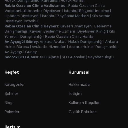
Hukuki Danışmanlık
|
Kahraman Hukuk Harita
Rabia Özaslan Clinic Vadistanbul:
Rabia Özaslan Clinic
Vadistanbul
|
İstanbul Diyetisyen
|
İstanbul Bölgesel İncelme
|
Lipödem Diyetisyeni
|
İstanbul Zayıflama Merkezi
|
Kilo Verme
Diyetisyeni İstanbul
Rabia Özaslan Clinic Kayseri:
Kayseri Diyetisyen
|
Beslenme
Danışmanlığı
|
Kayseri Beslenme Uzmanı
|
Diyetisyen Kliniği
|
Kilo
Yönetimi Danışmanlığı
|
Rabia Özaslan Clinic Harita
Av. Ayşegül Güney:
Ankara Avukat
|
Hukuk Danışmanlığı
|
Ankara
Hukuk Bürosu
|
Avukatlık Hizmetleri
|
Ankara Hukuki Danışmanlık
|
Av. Ayşegül Güney
Seorox SEO Ajansı:
SEO Ajansı
|
SEO Ajansları
|
Seyahat Blogu
Keşfet
Kurumsal
Kategoriler
Hakkımızda
Şehirler
İletişim
Blog
Kullanım Koşulları
Paketler
Gizlilik Politikası
İletişim