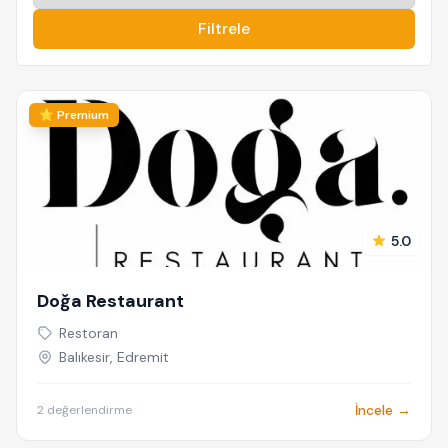
Filtrele
⭐ Premium
5.0
Doğa Restaurant
Restoran
Balıkesir, Edremit
İncele →
2 değerlendirme