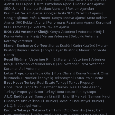
Ajansı
|
SEO Ajansı
|
Dijital Pazarlama Ajansı
|
Google Ads Ajansı
|
SEO Uzmanı
|
İstanbul Reklam Ajansları
|
Reklam Ajansları
|
Kurumsal Reklam Ajansı
|
Google Harita SEO
|
Yerel SEO Ajansı
|
Google İşletme Profili Uzmanı
|
Sosyal Medya Ajansı
|
Meta Reklam
Ajansı
|
360 Reklam Ajansı
|
Performans Pazarlama Ajansı
|
Kurumsal
SEO Hizmetleri
|
ZEYMEDYA Reklam Ajansı
İKONYUM Veteriner Kliniği:
Konya Veteriner
|
Veteriner Kliniği
|
Konya Veteriner Kliniği
|
Meram Veteriner
|
Selçuklu Veteriner
|
Karatay Veteriner
Manoir Enchante Coiffeur:
Konya Kuaför
|
Kadın Kuaförü
|
Meram
Kuaför
|
Bayan Kuaförü
|
Konya Bayan Kuaförü
|
Manoir Enchante
Harita
Resul Ülkümen Veteriner Kliniği:
Karaman Veteriner
|
Veteriner
Kliniği
|
Karaman Veteriner Kliniği
|
Acil Veteriner
|
7/24 Veteriner
|
Karaman Acil Veteriner
Lotus Proje:
Konya Proje Ofisi
|
Proje Ofisleri
|
Konya Mimarlık Ofisi
|
İç Mimarlık Hizmetleri
|
Konya İç Dekorasyon
|
Lotus Proje Harita
Best House Turkey:
Real Estate Turkey
|
Turkey Property
Consultant
|
Property Investment Turkey
|
Real Estate Agency
Turkey
|
Property Advisor Turkey
|
Best House Turkey Maps
A.L.Ç. Endüstriyel:
Samsun İkinci El
|
İkinci El Market
|
Samsun İkinci
El Market
|
Sıfır ve İkinci El Ürünler
|
Samsun Endüstriyel Ürünler
|
A.L.Ç. Endüstriyel Harita
Endura Sakarya:
Sakarya Cam Filmi
|
Oto Cam Filmi
|
Araç Cam
Filmi Uygulaması
|
Profesyonel Cam Filmi
|
Sakarya Oto Cam Filmi
|