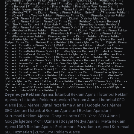
LocalFirmalar Yerel Firma Rehberi
|
FirmaPlatform İşletme Dizini
|
RehberPro Firma
Rehberi
|
FirmaMerkez Firma Dizini
|
FirmaKaynak İşletme Rehberi
|
RehberMerkez
Firma Rehberi
|
FirmaKonumum Firma Rehberi
|
FirmaSemt Yerel Firma Dizini
|
FirmaYerleri İşletme Rehberi
|
FirmaSehir Firma Rehberi
|
FirmaPro İşletme Rehberi
|
FirmaRehberiTR Firma Dizini
|
Firmoria Firma Rehberi
|
EniyiFirmaTR İşletme Rehberi
|
FirmaOneri Firma Tavsiye Rehberi
|
FirmaLog Firma Dizini
|
FirmaSet İşletme Rehberi
|
RehberON Firma Rehberi
|
FirmaLens Firma Dizini
|
Dizinist İşletme Dizini
|
FirmaGrid Firma Rehberi
|
FirmaCity Firma Dizini
|
RehberCity İşletme Rehberi
|
DizinSite Firma Rehberi
|
RehberHub Firma Dizini
|
FirmaNest İşletme Rehberi
|
FirmaPilot Firma Rehberi
|
FirmaBaseo Firma Dizini
|
FirmaPulseo İşletme Rehberi
|
FirmaRehberist Firma Rehberi
|
FirmaPorter Firma Dizini
|
TurkeyFirms Firma Rehberi
|
FirmaPortalio İşletme Rehberi
|
FirmaSearch Firma Dizini
|
Dizinra Firma Rehberi
|
FirmaPlaneo İşletme Rehberi
|
FirmaLocate Firma Dizini
|
Rehberis Firma Rehberi
|
FirmaLinker İşletme Rehberi
|
FirmaROA Firma Rehberi
|
DijiFirma İşletme Rehberi
|
Bulpar Firma Dizini
|
Rebset Firma Rehberi
|
BizLenta İşletme Dizini
|
Dijitalio Firma
Rehberi
|
FirmaPorta Firma Dizini
|
WebFirmio İşletme Rehberi
|
MapFirma Firma
Rehberi
|
FirmaVita Firma Dizini
|
FirmaArena İşletme Rehberi
|
FirmaLinka Firma
Rehberi
|
FirmaBulut Firma Dizini
|
FirmaKey İşletme Rehberi
|
FirmaNokta Firma
Rehberi
|
FirmaDurak Firma Dizini
|
FirmaRota İşletme Rehberi
|
LokalRehber Firma
Rehberi
|
FirmaYerim Firma Dizini
|
BizMora İşletme Rehberi
|
RehberNeti Firma
Rehberi
|
LokalFirma Firma Dizini
|
MapRehber İşletme Rehberi
|
KonumFirma Firma
Rehberi
|
KonumRehber Firma Dizini
|
WebFira İşletme Rehberi
|
MapNokta Firma
Rehberi
|
RehberLine Firma Dizini
|
FirmaLinko İşletme Rehberi
|
FirmaTekno Firma
Rehberi
|
FirmaRoid Firma Dizini
|
FirmaVeri İşletme Rehberi
|
FirmaSayfa Firma
Rehberi
|
FirmaListem Firma Rehberi
|
Rehbora Firma Dizini
|
FirmaRadar İşletme
Rehberi
|
FirmaClouds Firma Rehberi
|
FirmaWorlds Firma Dizini
|
FirmaRehberTR
İşletme Rehberi
|
FirmaRehberTurkey Firma Rehberi
|
FirmaListPro Firma Dizini
|
Listivoa İşletme Rehberi
|
Rehberio Firma Rehberi
|
Rehbera360 Firma Dizini
|
Diziora
İşletme Rehberi
|
Dizivia Firma Rehberi
|
Lokoria Firma Dizini
|
Firmora360 İşletme
Rehberi
|
Bizora360 Firma Rehberi
|
ProFirma360 Firma Dizini
|
Markora360 İşletme
Rehberi
|
Listora360 Firma Rehberi
|
Zeymedya Reklam Ajansı:
İstanbul Reklam Ajansı
|
İstanbul Reklam
Ajansları
|
İstanbul Reklam Ajansları
|
Reklam Ajansı
|
İstanbul SEO
Ajansı
|
SEO Ajansı
|
Dijital Pazarlama Ajansı
|
Google Ads Ajansı
|
SEO Uzmanı
|
İstanbul Reklam Ajansları
|
Reklam Ajansları
|
Kurumsal Reklam Ajansı
|
Google Harita SEO
|
Yerel SEO Ajansı
|
Google İşletme Profili Uzmanı
|
Sosyal Medya Ajansı
|
Meta Reklam
Ajansı
|
360 Reklam Ajansı
|
Performans Pazarlama Ajansı
|
Kurumsal
SEO Hizmetleri
|
ZEYMEDYA Reklam Ajansı