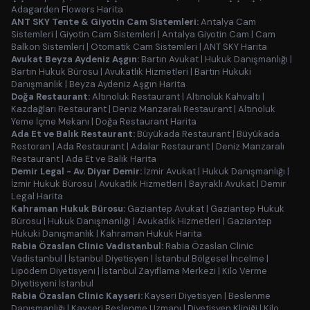
Adagarden Flowers Harita
ANT SKY Tente & Giyotin Cam Sistemleri:
Antalya Cam
Sistemleri
|
Giyotin Cam Sistemleri
|
Antalya Giyotin Cam
|
Cam
Balkon Sistemleri
|
Otomatik Cam Sistemleri
|
ANT SKY Harita
Avukat Beyza Aydeniz Aşgın:
Bartın Avukat
|
Hukuk Danışmanlığı
|
Bartın Hukuk Bürosu
|
Avukatlık Hizmetleri
|
Bartın Hukuki
Danışmanlık
|
Beyza Aydeniz Aşgın Harita
Doğa Restaurant:
Altınoluk Restaurant
|
Altınoluk Kahvaltı
|
Kazdağları Restaurant
|
Deniz Manzaralı Restaurant
|
Altınoluk
Yeme İçme Mekanı
|
Doğa Restaurant Harita
Ada Et ve Balık Restaurant:
Büyükada Restaurant
|
Büyükada
Restoran
|
Ada Restaurant
|
Adalar Restaurant
|
Deniz Manzaralı
Restaurant
|
Ada Et ve Balık Harita
Demir Legal - Av. Diyar Demir:
İzmir Avukat
|
Hukuk Danışmanlığı
|
İzmir Hukuk Bürosu
|
Avukatlık Hizmetleri
|
Bayraklı Avukat
|
Demir
Legal Harita
Kahraman Hukuk Bürosu:
Gaziantep Avukat
|
Gaziantep Hukuk
Bürosu
|
Hukuk Danışmanlığı
|
Avukatlık Hizmetleri
|
Gaziantep
Hukuki Danışmanlık
|
Kahraman Hukuk Harita
Rabia Özaslan Clinic Vadistanbul:
Rabia Özaslan Clinic
Vadistanbul
|
İstanbul Diyetisyen
|
İstanbul Bölgesel İncelme
|
Lipödem Diyetisyeni
|
İstanbul Zayıflama Merkezi
|
Kilo Verme
Diyetisyeni İstanbul
Rabia Özaslan Clinic Kayseri:
Kayseri Diyetisyen
|
Beslenme
Danışmanlığı
|
Kayseri Beslenme Uzmanı
|
Diyetisyen Kliniği
|
Kilo