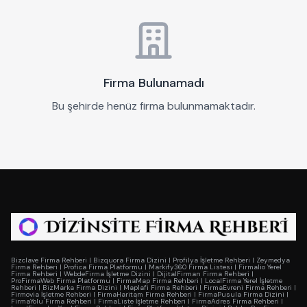
Firma Bulunamadı
Bu şehirde henüz firma bulunmamaktadır.
Bizclave Firma Rehberi
|
Bizquora Firma Dizini
|
Profilya İşletme Rehberi
|
Zeymedya
Firma Rehberi
|
Profica Firma Platformu
|
Markify360 Firma Listesi
|
Firmalio Yerel
Firma Rehberi
|
WebdeFirma İşletme Dizini
|
DijitalFirman Firma Rehberi
|
ProFirmaWeb Firma Platformu
|
FirmaMap Firma Rehberi
|
LocalFirma Yerel İşletme
Rehberi
|
BizMarka Firma Dizini
|
Maplafi Firma Rehberi
|
FirmaEvreni Firma Rehberi
|
Firmovia İşletme Rehberi
|
FirmaHaritam Firma Rehberi
|
FirmaPusula Firma Dizini
|
FirmaYolu Firma Rehberi
|
FirmaListe İşletme Rehberi
|
FirmaAdres Firma Rehberi
|