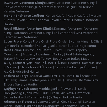
İKONYUM Veteriner Kliniği:
Konya Veteriner
|
Veteriner Kliniği
|
Konya Veteriner Kliniği
|
Meram Veteriner
|
Selçuklu Veteriner
|
Karatay Veteriner
Manoir Enchante Coiffeur:
Konya Kuaför
|
Kadın Kuaförü
|
Meram
Kuaför
|
Bayan Kuaförü
|
Konya Bayan Kuaförü
|
Manoir Enchante
Harita
Resul Ülkümen Veteriner Kliniği:
Karaman Veteriner
|
Veteriner
Kliniği
|
Karaman Veteriner Kliniği
|
Acil Veteriner
|
7/24 Veteriner
|
Karaman Acil Veteriner
Lotus Proje:
Konya Proje Ofisi
|
Proje Ofisleri
|
Konya Mimarlık Ofisi
|
İç Mimarlık Hizmetleri
|
Konya İç Dekorasyon
|
Lotus Proje Harita
Best House Turkey:
Real Estate Turkey
|
Turkey Property
Consultant
|
Property Investment Turkey
|
Real Estate Agency
Turkey
|
Property Advisor Turkey
|
Best House Turkey Maps
A.L.Ç. Endüstriyel:
Samsun İkinci El
|
İkinci El Market
|
Samsun İkinci
El Market
|
Sıfır ve İkinci El Ürünler
|
Samsun Endüstriyel Ürünler
|
A.L.Ç. Endüstriyel Harita
Endura Sakarya:
Sakarya Cam Filmi
|
Oto Cam Filmi
|
Araç Cam
Filmi Uygulaması
|
Profesyonel Cam Filmi
|
Sakarya Oto Cam Filmi
|
Endura Sakarya Harita
Çağlayan Hukuk Danışmanlık:
Şanlıurfa Avukat
|
Hukuk
Danışmanlığı
|
Şanlıurfa Hukuk Bürosu
|
Avukatlık Hizmetleri
|
Şanlıurfa Hukuki Danışmanlık
|
Çağlayan Hukuk Harita
Adagarden Flowers:
Sakarya Çiçekçi
|
Çiçek Siparişi
|
Sakarya
Çiçek Siparişi
|
Online Çiçek Gönderimi
|
Adapazarı Çiçekçi
|