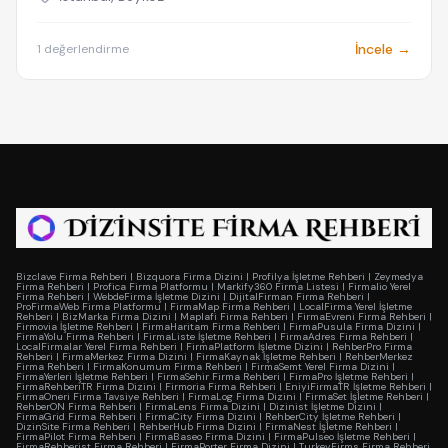
İncele →
1 değerlendirme
Bizclave Firma Rehberi
|
Bizquora Firma Dizini
|
Profilya İşletme Rehberi
|
Zeymedya
Firma Rehberi
|
Profica Firma Platformu
|
Markify360 Firma Listesi
|
Firmalio Yerel
Firma Rehberi
|
WebdeFirma İşletme Dizini
|
DijitalFirman Firma Rehberi
|
ProFirmaWeb Firma Platformu
|
FirmaMap Firma Rehberi
|
LocalFirma Yerel İşletme
Rehberi
|
BizMarka Firma Dizini
|
Maplafi Firma Rehberi
|
FirmaEvreni Firma Rehberi
|
Firmovia İşletme Rehberi
|
FirmaHaritam Firma Rehberi
|
FirmaPusula Firma Dizini
|
FirmaYolu Firma Rehberi
|
FirmaListe İşletme Rehberi
|
FirmaAdres Firma Rehberi
|
LocalFirmalar Yerel Firma Rehberi
|
FirmaPlatform İşletme Dizini
|
RehberPro Firma
Rehberi
|
FirmaMerkez Firma Dizini
|
FirmaKaynak İşletme Rehberi
|
RehberMerkez
Firma Rehberi
|
FirmaKonumum Firma Rehberi
|
FirmaSemt Yerel Firma Dizini
|
FirmaYerleri İşletme Rehberi
|
FirmaSehir Firma Rehberi
|
FirmaPro İşletme Rehberi
|
FirmaRehberiTR Firma Dizini
|
Firmoria Firma Rehberi
|
EniyiFirmaTR İşletme Rehberi
|
FirmaOneri Firma Tavsiye Rehberi
|
FirmaLog Firma Dizini
|
FirmaSet İşletme Rehberi
|
RehberON Firma Rehberi
|
FirmaLens Firma Dizini
|
Dizinist İşletme Dizini
|
FirmaGrid Firma Rehberi
|
FirmaCity Firma Dizini
|
RehberCity İşletme Rehberi
|
DizinSite Firma Rehberi
|
RehberHub Firma Dizini
|
FirmaNest İşletme Rehberi
|
FirmaPilot Firma Rehberi
|
FirmaBaseo Firma Dizini
|
FirmaPulseo İşletme Rehberi
|
FirmaRehberist Firma Rehberi
|
FirmaPorter Firma Dizini
|
TurkeyFirms Firma Rehberi