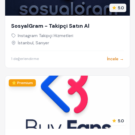
5.0
SosyalGram - Takipçi Satın Al
Instagram Takipçi Hizmetleri
İstanbul, Sarıyer
İncele →
1 değerlendirme
⭐ Premium
5.0