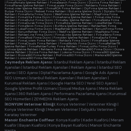
|
FirmaPortalio İşletme Rehberi
|
FirmaSearch Firma Dizini
|
Dizinra Firma Rehberi
|
FirmaPlaneo İşletme Rehberi
|
FirmaLocate Firma Dizini
|
Rehberis Firma Rehberi
|
FirmaLinker İşletme Rehberi
|
FirmaROA Firma Rehberi
|
DijiFirma İşletme Rehberi
|
Bulpar Firma Dizini
|
Rebset Firma Rehberi
|
BizLenta İşletme Dizini
|
Dijitalio Firma
Rehberi
|
FirmaPorta Firma Dizini
|
WebFirmio İşletme Rehberi
|
MapFirma Firma
Rehberi
|
FirmaVita Firma Dizini
|
FirmaArena İşletme Rehberi
|
FirmaLinka Firma
Rehberi
|
FirmaBulut Firma Dizini
|
FirmaKey İşletme Rehberi
|
FirmaNokta Firma
Rehberi
|
FirmaDurak Firma Dizini
|
FirmaRota İşletme Rehberi
|
LokalRehber Firma
Rehberi
|
FirmaYerim Firma Dizini
|
BizMora İşletme Rehberi
|
RehberNeti Firma
Rehberi
|
LokalFirma Firma Dizini
|
MapRehber İşletme Rehberi
|
KonumFirma Firma
Rehberi
|
KonumRehber Firma Dizini
|
WebFira İşletme Rehberi
|
MapNokta Firma
Rehberi
|
RehberLine Firma Dizini
|
FirmaLinko İşletme Rehberi
|
FirmaTekno Firma
Rehberi
|
FirmaRoid Firma Dizini
|
FirmaVeri İşletme Rehberi
|
FirmaSayfa Firma
Rehberi
|
FirmaListem Firma Rehberi
|
Rehbora Firma Dizini
|
FirmaRadar İşletme
Rehberi
|
FirmaClouds Firma Rehberi
|
FirmaWorlds Firma Dizini
|
FirmaRehberTR
İşletme Rehberi
|
FirmaRehberTurkey Firma Rehberi
|
FirmaListPro Firma Dizini
|
Listivoa İşletme Rehberi
|
Rehberio Firma Rehberi
|
Rehbera360 Firma Dizini
|
Diziora
İşletme Rehberi
|
Dizivia Firma Rehberi
|
Lokoria Firma Dizini
|
Firmora360 İşletme
Rehberi
|
Bizora360 Firma Rehberi
|
ProFirma360 Firma Dizini
|
Markora360 İşletme
Rehberi
|
Listora360 Firma Rehberi
|
Zeymedya Reklam Ajansı:
İstanbul Reklam Ajansı
|
İstanbul Reklam
Ajansları
|
İstanbul Reklam Ajansları
|
Reklam Ajansı
|
İstanbul SEO
Ajansı
|
SEO Ajansı
|
Dijital Pazarlama Ajansı
|
Google Ads Ajansı
|
SEO Uzmanı
|
İstanbul Reklam Ajansları
|
Reklam Ajansları
|
Kurumsal Reklam Ajansı
|
Google Harita SEO
|
Yerel SEO Ajansı
|
Google İşletme Profili Uzmanı
|
Sosyal Medya Ajansı
|
Meta Reklam
Ajansı
|
360 Reklam Ajansı
|
Performans Pazarlama Ajansı
|
Kurumsal
SEO Hizmetleri
|
ZEYMEDYA Reklam Ajansı
İKONYUM Veteriner Kliniği:
Konya Veteriner
|
Veteriner Kliniği
|
Konya Veteriner Kliniği
|
Meram Veteriner
|
Selçuklu Veteriner
|
Karatay Veteriner
Manoir Enchante Coiffeur:
Konya Kuaför
|
Kadın Kuaförü
|
Meram
Kuaför
|
Bayan Kuaförü
|
Konya Bayan Kuaförü
|
Manoir Enchante
Harita