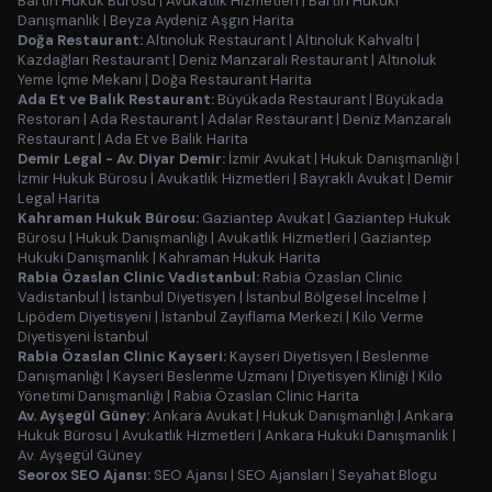
Bartın Hukuk Bürosu
|
Avukatlık Hizmetleri
|
Bartın Hukuki
Danışmanlık
|
Beyza Aydeniz Aşgın Harita
Doğa Restaurant:
Altınoluk Restaurant
|
Altınoluk Kahvaltı
|
Kazdağları Restaurant
|
Deniz Manzaralı Restaurant
|
Altınoluk
Yeme İçme Mekanı
|
Doğa Restaurant Harita
Ada Et ve Balık Restaurant:
Büyükada Restaurant
|
Büyükada
Restoran
|
Ada Restaurant
|
Adalar Restaurant
|
Deniz Manzaralı
Restaurant
|
Ada Et ve Balık Harita
Demir Legal - Av. Diyar Demir:
İzmir Avukat
|
Hukuk Danışmanlığı
|
İzmir Hukuk Bürosu
|
Avukatlık Hizmetleri
|
Bayraklı Avukat
|
Demir
Legal Harita
Kahraman Hukuk Bürosu:
Gaziantep Avukat
|
Gaziantep Hukuk
Bürosu
|
Hukuk Danışmanlığı
|
Avukatlık Hizmetleri
|
Gaziantep
Hukuki Danışmanlık
|
Kahraman Hukuk Harita
Rabia Özaslan Clinic Vadistanbul:
Rabia Özaslan Clinic
Vadistanbul
|
İstanbul Diyetisyen
|
İstanbul Bölgesel İncelme
|
Lipödem Diyetisyeni
|
İstanbul Zayıflama Merkezi
|
Kilo Verme
Diyetisyeni İstanbul
Rabia Özaslan Clinic Kayseri:
Kayseri Diyetisyen
|
Beslenme
Danışmanlığı
|
Kayseri Beslenme Uzmanı
|
Diyetisyen Kliniği
|
Kilo
Yönetimi Danışmanlığı
|
Rabia Özaslan Clinic Harita
Av. Ayşegül Güney:
Ankara Avukat
|
Hukuk Danışmanlığı
|
Ankara
Hukuk Bürosu
|
Avukatlık Hizmetleri
|
Ankara Hukuki Danışmanlık
|
Av. Ayşegül Güney
Seorox SEO Ajansı:
SEO Ajansı
|
SEO Ajansları
|
Seyahat Blogu