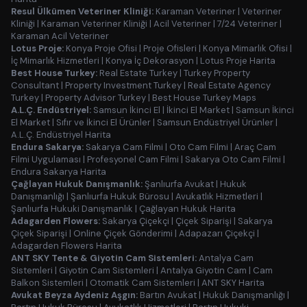
Resul Ülkümen Veteriner Kliniği:
Karaman Veteriner
|
Veteriner
Kliniği
|
Karaman Veteriner Kliniği
|
Acil Veteriner
|
7/24 Veteriner
|
Karaman Acil Veteriner
Lotus Proje:
Konya Proje Ofisi
|
Proje Ofisleri
|
Konya Mimarlık Ofisi
|
İç Mimarlık Hizmetleri
|
Konya İç Dekorasyon
|
Lotus Proje Harita
Best House Turkey:
Real Estate Turkey
|
Turkey Property
Consultant
|
Property Investment Turkey
|
Real Estate Agency
Turkey
|
Property Advisor Turkey
|
Best House Turkey Maps
A.L.Ç. Endüstriyel:
Samsun İkinci El
|
İkinci El Market
|
Samsun İkinci
El Market
|
Sıfır ve İkinci El Ürünler
|
Samsun Endüstriyel Ürünler
|
A.L.Ç. Endüstriyel Harita
Endura Sakarya:
Sakarya Cam Filmi
|
Oto Cam Filmi
|
Araç Cam
Filmi Uygulaması
|
Profesyonel Cam Filmi
|
Sakarya Oto Cam Filmi
|
Endura Sakarya Harita
Çağlayan Hukuk Danışmanlık:
Şanlıurfa Avukat
|
Hukuk
Danışmanlığı
|
Şanlıurfa Hukuk Bürosu
|
Avukatlık Hizmetleri
|
Şanlıurfa Hukuki Danışmanlık
|
Çağlayan Hukuk Harita
Adagarden Flowers:
Sakarya Çiçekçi
|
Çiçek Siparişi
|
Sakarya
Çiçek Siparişi
|
Online Çiçek Gönderimi
|
Adapazarı Çiçekçi
|
Adagarden Flowers Harita
ANT SKY Tente & Giyotin Cam Sistemleri:
Antalya Cam
Sistemleri
|
Giyotin Cam Sistemleri
|
Antalya Giyotin Cam
|
Cam
Balkon Sistemleri
|
Otomatik Cam Sistemleri
|
ANT SKY Harita
Avukat Beyza Aydeniz Aşgın:
Bartın Avukat
|
Hukuk Danışmanlığı
|